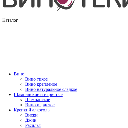
Каталог
Вино
Вино тихое
Вино креплёное
Вино натуральное сладкое
Шампанские и игристые
Шампанское
Вино игристое
Крепкий алкоголь
Виски
Джин
Расилья