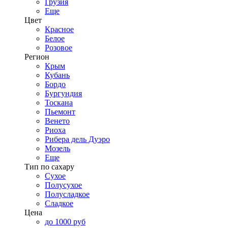
Грузия
Еще
Цвет
Красное
Белое
Розовое
Регион
Крым
Кубань
Бордо
Бургундия
Тоскана
Пьемонт
Венето
Риоха
Рибера дель Дуэро
Мозель
Еще
Тип по сахару
Сухое
Полусухое
Полусладкое
Сладкое
Цена
до 1000 руб