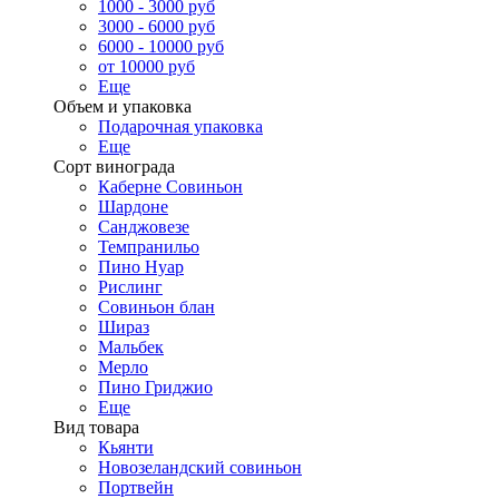
1000 - 3000 руб
3000 - 6000 руб
6000 - 10000 руб
от 10000 руб
Еще
Объем и упаковка
Подарочная упаковка
Еще
Сорт винограда
Каберне Совиньон
Шардоне
Санджовезе
Темпранильо
Пино Нуар
Рислинг
Совиньон блан
Шираз
Мальбек
Мерло
Пино Гриджио
Еще
Вид товара
Кьянти
Новозеландский совиньон
Портвейн