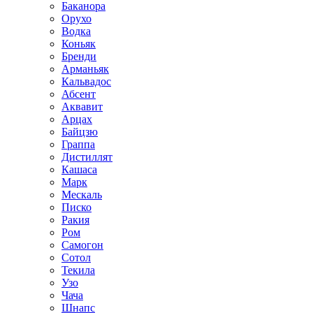
Баканора
Орухо
Водка
Коньяк
Бренди
Арманьяк
Кальвадос
Абсент
Аквавит
Арцах
Байцзю
Граппа
Дистиллят
Кашаса
Марк
Мескаль
Писко
Ракия
Ром
Самогон
Сотол
Текила
Узо
Чача
Шнапс