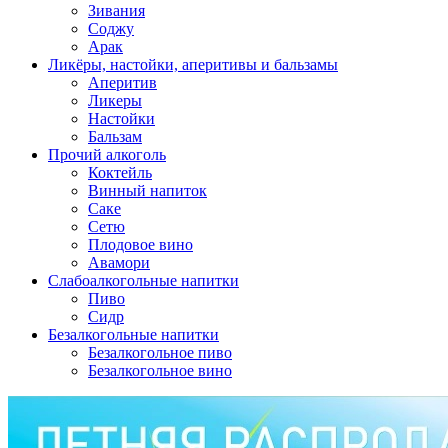
Зивания
Соджу
Арак
Ликёры, настойки, аперитивы и бальзамы
Аперитив
Ликеры
Настойки
Бальзам
Прочий алкоголь
Коктейль
Винный напиток
Саке
Сетю
Плодовое вино
Авамори
Слабоалкогольные напитки
Пиво
Сидр
Безалкогольные напитки
Безалкогольное пиво
Безалкогольное вино