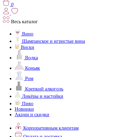
0
Весь каталог
Вино
Шампанское и игристые вина
Виски
Водка
Коньяк
Ром
Крепкий алкоголь
Ликёры и настойки
Пиво
Новинки
Акции и скидки
Корпоративным клиентам
Оплата и доставка