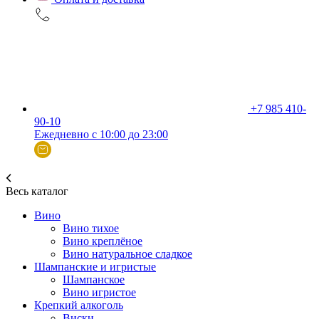
+7 985 410-
90-10
Ежедневно с 10:00 до 23:00
Весь каталог
Вино
Вино тихое
Вино креплёное
Вино натуральное сладкое
Шампанские и игристые
Шампанское
Вино игристое
Крепкий алкоголь
Виски