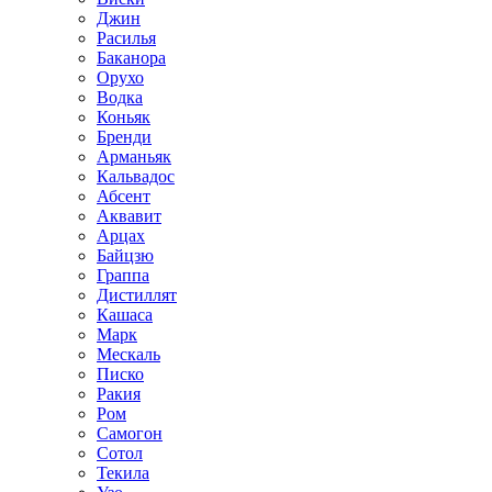
Джин
Расилья
Баканора
Орухо
Водка
Коньяк
Бренди
Арманьяк
Кальвадос
Абсент
Аквавит
Арцах
Байцзю
Граппа
Дистиллят
Кашаса
Марк
Мескаль
Писко
Ракия
Ром
Самогон
Сотол
Текила