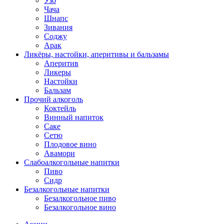
Узо
Чача
Шнапс
Зивания
Соджу
Арак
Ликёры, настойки, аперитивы и бальзамы
Аперитив
Ликеры
Настойки
Бальзам
Прочий алкоголь
Коктейль
Винный напиток
Саке
Сетю
Плодовое вино
Авамори
Слабоалкогольные напитки
Пиво
Сидр
Безалкогольные напитки
Безалкогольное пиво
Безалкогольное вино