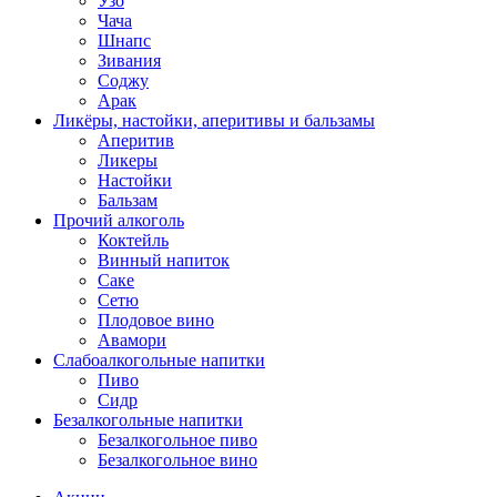
Узо
Чача
Шнапс
Зивания
Соджу
Арак
Ликёры, настойки, аперитивы и бальзамы
Аперитив
Ликеры
Настойки
Бальзам
Прочий алкоголь
Коктейль
Винный напиток
Саке
Сетю
Плодовое вино
Авамори
Слабоалкогольные напитки
Пиво
Сидр
Безалкогольные напитки
Безалкогольное пиво
Безалкогольное вино