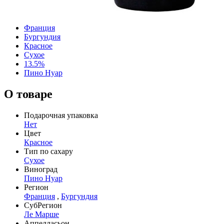
Франция
Бургундия
Красное
Сухое
13.5%
Пино Нуар
О товаре
Подарочная упаковка
Нет
Цвет
Красное
Тип по сахару
Сухое
Виноград
Пино Нуар
Регион
Франция
,
Бургундия
СубРегион
Ле Марше
Аппелласьон