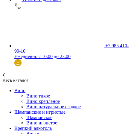
+7 985 410-
90-10
Ежедневно с 10:00 до 23:00
Весь каталог
Вино
Вино тихое
Вино креплёное
Вино натуральное сладкое
Шампанские и игристые
Шампанское
Вино игристое
Крепкий алкоголь
Виски