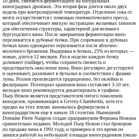
10 дней, сменяется ферментацией на натуральных
виноградных дрожжах. Эта вторая фаза длится около двух
недель при контролируемой температуре. Отделение сока от
мезги осуществляется с помощью пневматического пресса,
который обеспечивает мягкую экстракцию желаемых танинов
для обеспечения структуры, характерной для великого
бургундского вина. После завершения ферментации вино
переливается в дубовые бочки. При созревании в дубовых
бочках вино однократно переливается после яблочно-
молочного брожения. Выдержка в бочках, 25% из которых —
новые, длится 12 месяцев. Раз в неделю каждую бочку
доливают (ouillage), чтобы сохранить свежесть и
предотвратить окисление вина. Вино регулярно дегустируют
и оценивают, разливают в бутылки в соответствии с фазами
луны. Розлив производится традиционно, без оклейки и
фильтрации. Потенциал хранения вина составляет 3-10 лет,
молодое вино рекомендуется декантировать в графине.
Пьер Нежон является представителем пятого поколения
виноделов, проживающих в Gevrey-Chambertin, хотя его
предки на этих землях занимались фермерством и
виноградарством еще в начале 18 столетия. Нынешний
Domaine Pierre Naigeon создан праправнуком Фернана Нежона
сравнительно недавно. Молодой Пьер Нежон стал брокером
по продаже вина в 1991 году, и примерно в это время он
занялся работой на небольшой площади виноградников (около