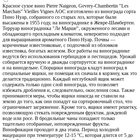
Красное сухое вино Pierre Naigeon, Gevrey-Chambertin "Les
Marchais" Vieilles Vignes AOC изготовлено из винограда сорта
Пино Нуар, собранного со старых лоз, которые были
высажены в 1955 году, на винограднике в Жевре-Шамбертен.
Терруар виноградника "Ле Марше", окруженного лесами и
обладающего прохладным климатом, невероятно подходит
для выращивания ароматного Пино Нуар. Почвы —
коричневые известняковые, с подпочвой из обломков
известняка, богатых железом. Все работы на винограднике
ведутся без использования гербицидов и пестицидов. Урожай
собирается вручную и дважды сортируется: на винограднике
и на винодельне. Сборщики винограда кладут виноград в
специальные ящики, не помещая их сначала в корзину, как это
делается традиционно. Каждый неглубокий ящик может
содержать только один слой винограда, что позволяет
избежать дробления и, следовательно, окисления сока. Также
принимаются меры, чтобы ящики никогда не ставили на
землю до того, как они попадут на сортировочный стол, что
ограничивает загрязнение. Кроме того, ящики имеют решетку,
позволяющую стекать поврежденным фруктам, дождевой
воде или росе. В бродильные чаны попадают только
тщательно отобранные, неповрежденные фрукты.
Винификация проходит в два этапа. Период холодной
мацерации при температуре 12-15 °С, которая длится от 5 до