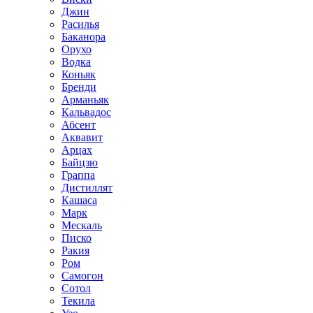
Джин
Расилья
Баканора
Орухо
Водка
Коньяк
Бренди
Арманьяк
Кальвадос
Абсент
Аквавит
Арцах
Байцзю
Граппа
Дистиллят
Кашаса
Марк
Мескаль
Писко
Ракия
Ром
Самогон
Сотол
Текила