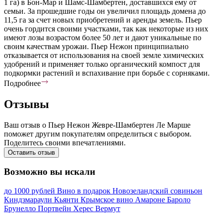
1 га) в Бон-Мар и Шамс-Шамбертен, доставшихся ему от
семьи. За прошедшие годы он увеличил площадь домена до
11,5 га за счет новых приобретений и аренды земель. Пьер
очень гордится своими участками, так как некоторые из них
имеют лозы возрастом более 50 лет и дают уникальные по
своим качествам урожаи. Пьер Нежон принципиально
отказывается от использования на своей земле химических
удобрений и применяет только органический компост для
подкормки растений и вспахивание при борьбе с сорняками.
Подробнее
Отзывы
Ваш отзыв о Пьер Нежон Жевре-Шамбертен Ле Марше
поможет другим покупателям определиться с выбором.
Поделитесь своими впечатлениями.
Оставить отзыв
Возможно вы искали
до 1000 рублей
Вино в подарок
Новозеландский совиньон
Киндзмараули
Кьянти
Крымское вино
Амароне
Бароло
Брунелло
Портвейн
Херес
Вермут