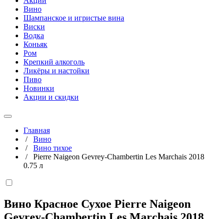
Акции
Вино
Шампанское и игристые вина
Виски
Водка
Коньяк
Ром
Крепкий алкоголь
Ликёры и настойки
Пиво
Новинки
Акции и скидки
Главная
/
Вино
/
Вино тихое
/
Pierre Naigeon Gevrey-Chambertin Les Marchais 2018
0.75 л
Вино Красное Сухое Pierre Naigeon
Gevrey-Chambertin Les Marchais 2018