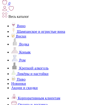
0
Весь каталог
Вино
Шампанское и игристые вина
Виски
Водка
Коньяк
Ром
Крепкий алкоголь
Ликёры и настойки
Пиво
Новинки
Акции и скидки
Корпоративным клиентам
Оплата и доставка