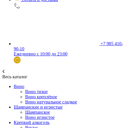
+7 985 410-
90-10
Ежедневно с 10:00 до 23:00
Весь каталог
Вино
Вино тихое
Вино креплёное
Вино натуральное сладкое
Шампанские и игристые
Шампанское
Вино игристое
Крепкий алкоголь
Виски