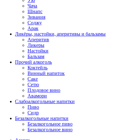
Узо
Чача
Шнапс
Зивания
Соджу
Арак
Ликёры, настойки, аперитивы и бальзамы
Аперитив
Ликеры
Настойки
Бальзам
Прочий алкоголь
Коктейль
Винный напиток
Саке
Сетю
Плодовое вино
Авамори
Слабоалкогольные напитки
Пиво
Сидр
Безалкогольные напитки
Безалкогольное пиво
Безалкогольное вино