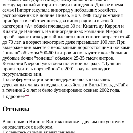
международный авторитет среди виноделов. Долгое время
семья Нипорт закупала виноград у небольших хозяйств,
расположенных в долине Пинао. Но в 1988 году компания
приобрела в собственность два виноградника высшей
категории «А» общей площадью 30 га: Кианта ду Каррил и
Кианта де Наполеш. На виноградниках компании Niepoort
преобладают низкоурожайные лозы почтенного возраста от 40
до 70 лет, а возраст некоторых даже превышает 100 лет. При
выдержке вин вместе с небольшими дорогостоящими бочками
"пипаш" объемом 500-600 литров используют также большие
дубовые бочки "тонеиш" объемом 25-35 тысяч литров.
Компания Niepoort удостоена почетной награды "Лучший
производитель портвейнов" в 2001 году на конкурсе
португальских вин.
После ферментации вино выдерживалось в больших
деревянных чанах в подвалах хозяйства в Вила-Нова-де-Гайя
в течение 2-х лет и было бутилировано осенью 2002 года.
Подробнее
Отзывы
Ваш отзыв о Нипорт Винтаж поможет другим покупателям
определиться с выбором.
Поделитесь своими впечатлениями.