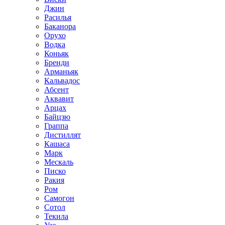
Джин
Расилья
Баканора
Орухо
Водка
Коньяк
Бренди
Арманьяк
Кальвадос
Абсент
Аквавит
Арцах
Байцзю
Граппа
Дистиллят
Кашаса
Марк
Мескаль
Писко
Ракия
Ром
Самогон
Сотол
Текила