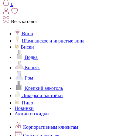
0
Весь каталог
Вино
Шампанское и игристые вина
Виски
Водка
Коньяк
Ром
Крепкий алкоголь
Ликёры и настойки
Пиво
Новинки
Акции и скидки
Корпоративным клиентам
Оплата и доставка