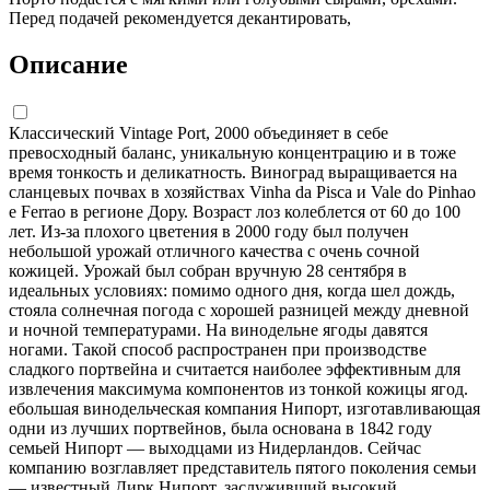
Перед подачей рекомендуется декантировать,
Описание
Классический Vintage Port, 2000 объединяет в себе
превосходный баланс, уникальную концентрацию и в тоже
время тонкость и деликатность. Виноград выращивается на
сланцевых почвах в хозяйствах Vinha da Pisca и Vale do Pinhao
e Ferrao в регионе Дору. Возраст лоз колеблется от 60 до 100
лет. Из-за плохого цветения в 2000 году был получен
небольшой урожай отличного качества с очень сочной
кожицей. Урожай был собран вручную 28 сентября в
идеальных условиях: помимо одного дня, когда шел дождь,
стояла солнечная погода с хорошей разницей между дневной
и ночной температурами. На винодельне ягоды давятся
ногами. Такой способ распространен при производстве
сладкого портвейна и считается наиболее эффективным для
извлечения максимума компонентов из тонкой кожицы ягод.
ебольшая винодельческая компания Нипорт, изготавливающая
одни из лучших портвейнов, была основана в 1842 году
семьей Нипорт — выходцами из Нидерландов. Сейчас
компанию возглавляет представитель пятого поколения семьи
— известный Дирк Нипорт, заслуживший высокий