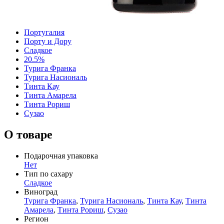
Португалия
Порту и Дору
Сладкое
20.5%
Турига Франка
Турига Насиональ
Тинта Кау
Тинта Амарела
Тинта Рориш
Сузао
О товаре
Подарочная упаковка
Нет
Тип по сахару
Сладкое
Виноград
Турига Франка
,
Турига Насиональ
,
Тинта Кау
,
Тинта
Амарела
,
Тинта Рориш
,
Сузао
Регион