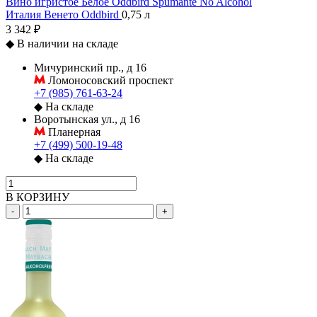
Вино игристое Белое Oddbird Spumante No Alcohol
Италия
Венето
Oddbird
0,75 л
3 342 ₽
◆
В наличии на складе
Мичуринский пр., д 16
Ломоносовский проспект
+7 (985) 761-63-24
◆
На складе
Воротынская ул., д 16
Планерная
+7 (499) 500-19-48
◆
На складе
В КОРЗИНУ
-
+