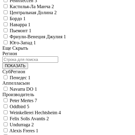
Рейнхессен
3
Кастилья-Ла Манча
2
Центральная Долина
2
Бордо
1
Наварра
1
Пьемонт
1
Фриули-Венеция Джулия
1
Юго-Запад
1
Еще
Скрыть
Регион
ПОКАЗАТЬ
СубРегион
Пенедес
1
Аппелласьон
Navarra DO
1
Производитель
Peter Mertes
7
Oddbird
5
Weinkellerei Hechtsheim
4
Felix Solis Avantis
2
Undurraga
2
Alexis Freres
1