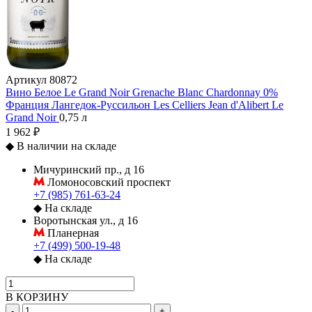
Артикул
80872
Вино Белое Le Grand Noir Grenache Blanc Chardonnay 0%
Франция
Лангедок-Руссильон
Les Celliers Jean d'Alibert
Le
Grand Noir
0,75 л
1 962 ₽
◆
В наличии на складе
Мичуринский пр., д 16
Ломоносовский проспект
+7 (985) 761-63-24
◆
На складе
Воротынская ул., д 16
Планерная
+7 (499) 500-19-48
◆
На складе
В КОРЗИНУ
-
+