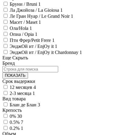
Бруни / Bruni
1
Ла Джойоза / La Gioiosa
1
Ле Гран Нуар / Le Grand Noir
1
Масет / Maset
1
Ола/Hola
1
Опиа / Opia
1
Пти Фрер/Petit Frere
1
ЭнджОй ит / EnjOy it
1
ЭнджОй ит / EnjOy it Chardonnay
1
Еще
Скрыть
Бренд
ПОКАЗАТЬ
Срок выдержки
12 месяцев
4
2-3 месяца
1
Вид товара
Блан де Блан
3
Крепость
0%
30
0.5%
7
0.2%
1
Объем