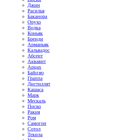
Джин
Расилья
Баканора
Орухо
Водка
Коньяк
Бренди
Арманьяк
Кальвадос
Абсент
Аквавит
Арцах
Байцзю
Граппа
Дистиллят
Кашаса
Марк
Мескаль
Писко
Ракия
Ром
Самогон
Сотол
Текила