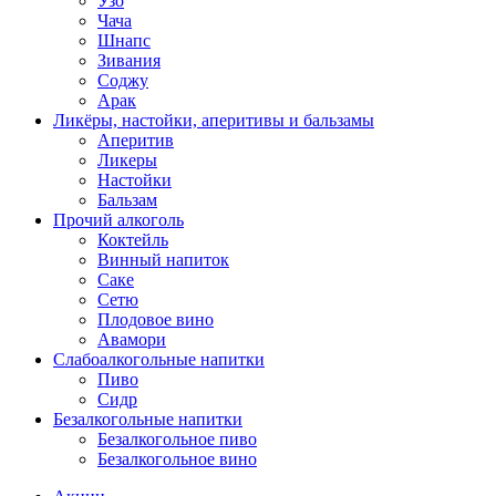
Узо
Чача
Шнапс
Зивания
Соджу
Арак
Ликёры, настойки, аперитивы и бальзамы
Аперитив
Ликеры
Настойки
Бальзам
Прочий алкоголь
Коктейль
Винный напиток
Саке
Сетю
Плодовое вино
Авамори
Слабоалкогольные напитки
Пиво
Сидр
Безалкогольные напитки
Безалкогольное пиво
Безалкогольное вино