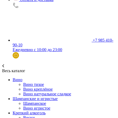
+7 985 410-
90-10
Ежедневно с 10:00 до 23:00
Весь каталог
Вино
Вино тихое
Вино креплёное
Вино натуральное сладкое
Шампанские и игристые
Шампанское
Вино игристое
Крепкий алкоголь
Виски