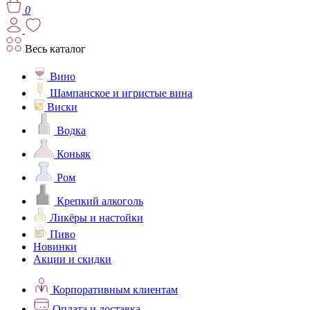
0
Весь каталог
Вино
Шампанское и игристые вина
Виски
Водка
Коньяк
Ром
Крепкий алкоголь
Ликёры и настойки
Пиво
Новинки
Акции и скидки
Корпоративным клиентам
Оплата и доставка