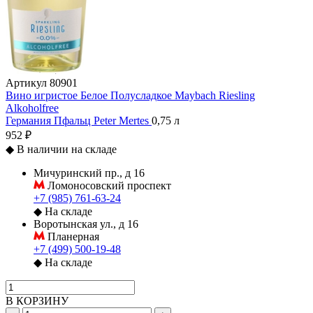
Артикул
80901
Вино игристое Белое Полусладкое Maybach Riesling
Alkoholfree
Германия
Пфальц
Peter Mertes
0,75 л
952 ₽
◆
В наличии на складе
Мичуринский пр., д 16
Ломоносовский проспект
+7 (985) 761-63-24
◆
На складе
Воротынская ул., д 16
Планерная
+7 (499) 500-19-48
◆
На складе
В КОРЗИНУ