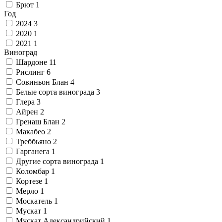
Брют
1
Год
2024
3
2020
1
2021
1
Виноград
Шардоне
11
Рислинг
6
Совиньон Блан
4
Белые сорта винограда
3
Глера
3
Айрен
2
Гренаш Блан
2
Макабео
2
Треббьяно
2
Гарганега
1
Другие сорта винограда
1
Коломбар
1
Кортезе
1
Мерло
1
Москатель
1
Мускат
1
Мускат Александрийский
1