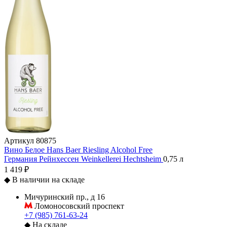
Артикул
80875
Вино Белое Hans Baer Riesling Alcohol Free
Германия
Рейнхессен
Weinkellerei Hechtsheim
0,75 л
1 419 ₽
◆
В наличии на складе
Мичуринский пр., д 16
Ломоносовский проспект
+7 (985) 761-63-24
◆
На складе