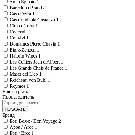
Anna Spinato
1
Barcelona Brands
1
Casa Defra
1
Casa Vinicola Costanza
1
Cielo e Terra
1
Codorniu
1
Convivi
1
Domaines Pierre Chavin
1
Einig-Zenzen
1
Halpfin Wines
1
Les Celliers Jean d'Alibert
1
Les Grands Chais de France
1
Maset del Lleo
1
Reichsrat von Buhl
1
Reymos
1
Еще
Скрыть
Производитель
ПОКАЗАТЬ
Бренд
Бон Вояж / Bon Voyage
2
Ароа / Aroa
1
Бри / Bree
1